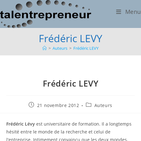
Skip
Menu
to
content
Frédéric LEVY
>
Auteurs
>
Frédéric LEVY
Frédéric LEVY
Publication
Post
21 novembre 2012
Auteurs
publiée :
category:
Frédéric Lévy
est universitaire de formation. Il a longtemps
hésité entre le monde de la recherche et celui de
l'entreprise. Intimement convaincu que les deux mondes,