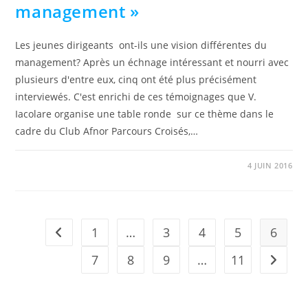
management »
Les jeunes dirigeants ont-ils une vision différentes du
management? Après un échnage intéressant et nourri avec
plusieurs d'entre eux, cinq ont été plus précisément
interviewés. C'est enrichi de ces témoignages que V.
Iacolare organise une table ronde sur ce thème dans le
cadre du Club Afnor Parcours Croisés,…
0 COMMENTAIRE
4 JUIN 2016
1
…
3
4
5
6
Go to the previous page
7
8
9
…
11
Aller à 